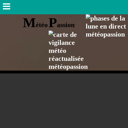
M
P
étéo
assion