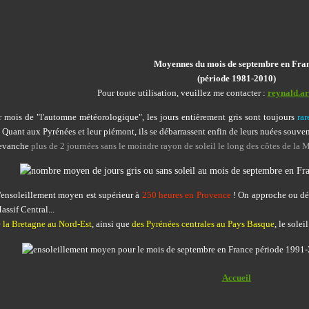
Moyennes du mois de septembre en Fra
(période 1981-2010)
Pour toute utilisation, veuillez me contacter :
reynald.a
 mois de "l'automne météorologique", les jours entièrement gris sont toujours
rar
 Quant aux Pyrénées et leur piémont, ils se débarrassent enfin de leurs nuées souvent
revanche
plus de 2 journées sans le moindre rayon de soleil le long des côtes de la
'ensoleillement moyen est supérieur à
250 heures en Provence
!
On approche ou dép
assif Central...
de la Bretagne au Nord-Est
, ainsi que
des Pyrénées centrales au Pays Basque
, le sole
Accueil