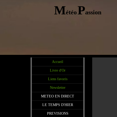
M
P
étéo
assion
Accueil
Livre d'Or
Liens favoris
Newsletter
METEO EN DIRECT
LE TEMPS D'HIER
PREVISIONS