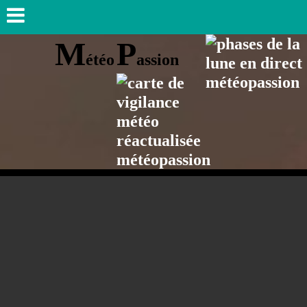
M
P
étéo
assion